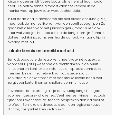
juiste vragen en blijft bereikbaar als je hem of haar nodig
hebt. Die betrokkenheid maakt vaak het verschil in de
manier waarop jouw zaak wordt behandeld.
In Kerkrade vind je advocaten die niet alleen deskundig zijn,
maar ook de menselijke kant van een conflict begrijpen. Ze
gaan niet alleen voor het juridisch gelijk, maar kijken ook
naar wat voor jou het beste is op de lange termijn. Soms is
dat een schikking, soms een harde aanpak — maar altijd in
overleg met jou.
Lokale kennis en bereikbaarheid
Een advocaat die de regio kent, heeft vaak nét dat extra
voordeel. Hij of zij weet hoe de rechtbanken in de buurt
functioneren, kent lokale instanties en spreekt soms zelfs
mensen binnen het netwerk van jouw tegenpartij. In
Kerkrade zijn er kantoren met een sterke lokale basis, wat
zorgt voor korte lijnen en snellere communicatie.
Bovendien is het prettig als je eenvoudig langs kunt gaan
voor een gesprek of overleg. Veel mensen vinden het toch
fijner om zaken face-to-face te bespreken dan via mail of
telefoon. Een lokale advocaat is dan een logische keuze:
dichtbij, toegankelijk en vertrouwd.