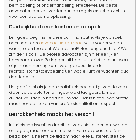
bemiddeling of onderhandeling effectiever. De beste
advocaten denken verder dan de regels en zetten zich in
voor een duurzame oplossing.
Duidelijkheid over kosten en aanpak
Een goed begin is heldere communicatie. Als je op zoek
bent naar een
advocaat in Kerkrade
, wil je vooraf weten
waar je aan toe bent. Wat kost het? Hoe lang duurt het? Wat
zijn de risico’s? De betere advocaten zijn hier eerlijk en
transparant over. Ze leggen uit hoe hun tariefstructuur werkt,
of je in aanmerking komt voor gesubsidieerde
rechtsbijstand (toevoeging), en wat je kunt verwachten qua
doorlooptijd.
Het geeft rust als je een realistisch beeld krijgt van de zaak.
Geen valse beloften of ingewikkeld taalgebruik, maar
duidelijke uitleg in begrijpelijke taal. Dat is niet alleen prettig,
maar ook een teken van professionaliteit en respect.
Betrokkenheid maakt het verschil
In juridische kwesties draait het vaak niet alleen om wetten
en regels, maar ook om mensen. Een advocaat die écht
betrokken is, neemt de tijd om naar je te luisteren, stelt de