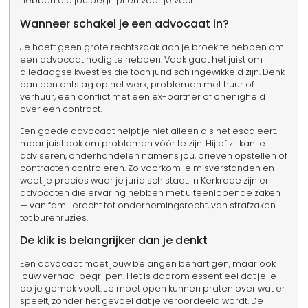
hebben die jou begrijpt én voor je vecht.
Wanneer schakel je een advocaat in?
Je hoeft geen grote rechtszaak aan je broek te hebben om
een advocaat nodig te hebben. Vaak gaat het juist om
alledaagse kwesties die toch juridisch ingewikkeld zijn. Denk
aan een ontslag op het werk, problemen met huur of
verhuur, een conflict met een ex-partner of onenigheid
over een contract.
Een goede advocaat helpt je niet alleen als het escaleert,
maar juist ook om problemen vóór te zijn. Hij of zij kan je
adviseren, onderhandelen namens jou, brieven opstellen of
contracten controleren. Zo voorkom je misverstanden en
weet je precies waar je juridisch staat. In Kerkrade zijn er
advocaten die ervaring hebben met uiteenlopende zaken
— van familierecht tot ondernemingsrecht, van strafzaken
tot burenruzies.
De klik is belangrijker dan je denkt
Een advocaat moet jouw belangen behartigen, maar ook
jouw verhaal begrijpen. Het is daarom essentieel dat je je
op je gemak voelt. Je moet open kunnen praten over wat er
speelt, zonder het gevoel dat je veroordeeld wordt. De