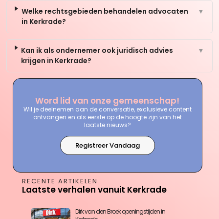
Welke rechtsgebieden behandelen advocaten
▼
in Kerkrade?
Kan ik als ondernemer ook juridisch advies
▼
krijgen in Kerkrade?
Word lid van onze gemeenschap!
Wil je deelnemen aan de conversatie, exclusieve content
ontvangen en als eerste op de hoogte zijn van het
laatste nieuws?
Registreer Vandaag
RECENTE ARTIKELEN
Laatste verhalen vanuit Kerkrade
Dirk van den Broek openingstijden in