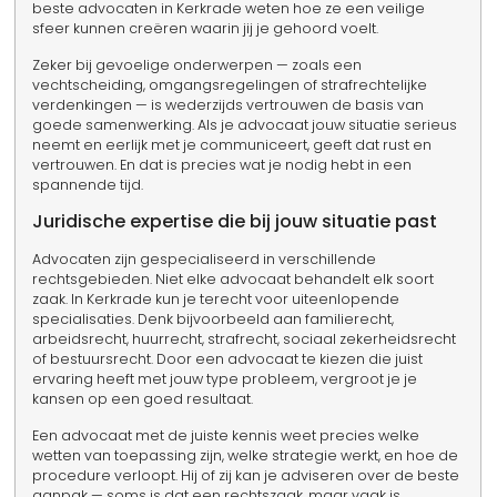
beste advocaten in Kerkrade weten hoe ze een veilige
sfeer kunnen creëren waarin jij je gehoord voelt.
Zeker bij gevoelige onderwerpen — zoals een
vechtscheiding, omgangsregelingen of strafrechtelijke
verdenkingen — is wederzijds vertrouwen de basis van
goede samenwerking. Als je advocaat jouw situatie serieus
neemt en eerlijk met je communiceert, geeft dat rust en
vertrouwen. En dat is precies wat je nodig hebt in een
spannende tijd.
Juridische expertise die bij jouw situatie past
Advocaten zijn gespecialiseerd in verschillende
rechtsgebieden. Niet elke advocaat behandelt elk soort
zaak. In Kerkrade kun je terecht voor uiteenlopende
specialisaties. Denk bijvoorbeeld aan familierecht,
arbeidsrecht, huurrecht, strafrecht, sociaal zekerheidsrecht
of bestuursrecht. Door een advocaat te kiezen die juist
ervaring heeft met jouw type probleem, vergroot je je
kansen op een goed resultaat.
Een advocaat met de juiste kennis weet precies welke
wetten van toepassing zijn, welke strategie werkt, en hoe de
procedure verloopt. Hij of zij kan je adviseren over de beste
aanpak — soms is dat een rechtszaak, maar vaak is