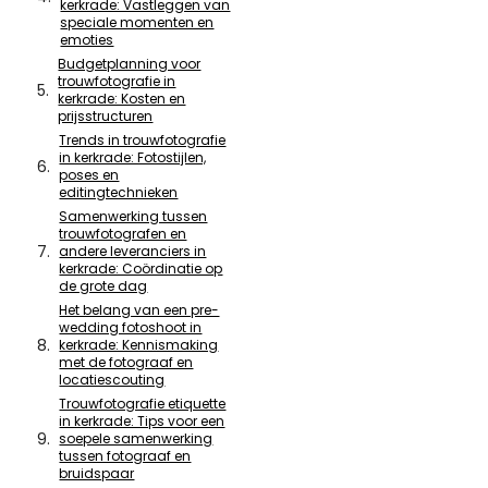
kerkrade: Vastleggen van
speciale momenten en
emoties
Budgetplanning voor
trouwfotografie in
kerkrade: Kosten en
prijsstructuren
Trends in trouwfotografie
in kerkrade: Fotostijlen,
poses en
editingtechnieken
Samenwerking tussen
trouwfotografen en
andere leveranciers in
kerkrade: Coördinatie op
de grote dag
Het belang van een pre-
wedding fotoshoot in
kerkrade: Kennismaking
met de fotograaf en
locatiescouting
Trouwfotografie etiquette
in kerkrade: Tips voor een
soepele samenwerking
tussen fotograaf en
bruidspaar