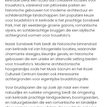
kerkrade biedt een scala aan creatieve locaties voor
trouwfoto’s, variërend van pittoreske parken en
historische gebouwen tot moderne architectuur en
schilderachtige landschappen. Een populaire keuze
voor bruidsfoto’s in kerkrade is het prachtige Sonsbeek
Park, met zijn weelderige groene gazons, romantische
vijvers, en schilderachtige bruggen die een idyllische
achtergrond vormen voor trouwfoto’s.
Naast Sonsbeek Park biedt de historische binnenstad
van kerkrade tal van fotogenieke locaties, waaronder
charmante steegjes, kleurrijke gevels, en historische
gebouwen die een unieke en sfeervolle setting bieden
voor trouwfoto’s. Moderne architectonische
hoogstandjes zoals het Musis Sacrum en het Rozet
Cultureel Centrum bieden ook interessante
achtergronden voor eigentijdse bruidsfotografie.
Voor bruidsparen die op zoek zijn naar een meer
natuurlijke en rustieke omgeving, biedt de omgeving
van kerkrade prachtige landgoederen, boomgaarden,
en natuurgebieden die een romantische en landelijke