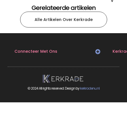
Gerelateerde artikelen
Alle Artikelen Over Kerkrade
Connecteer Met Ons
Kerkra
© 2024 All rights reserved. Design by
kerkradenu.nl