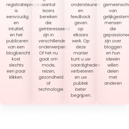
registratieproces
aantal
ondersteunen
gemeensch
is
lezers
en
van
eenvoudig
bereiken
feedback
gelijkgeste
en
die
geven
mensen
intuïtief,
geïnteresseerd
op
die
en het
zijn in
elkaars
gepassione
publiceren
verschillende
werk. Op
zijn over
van een
onderwerpen.
deze
bloggen
blogbericht
Of het nu
manier
en hun
kost
gaat om
kunt u uw
ideeën
slechts
mode,
vaardigheden
willen
een paar
reizen,
verbeteren
delen
klikken.
gezondheid
en uw
met
of
publiek
anderen
technologie
beter
begrijpen.