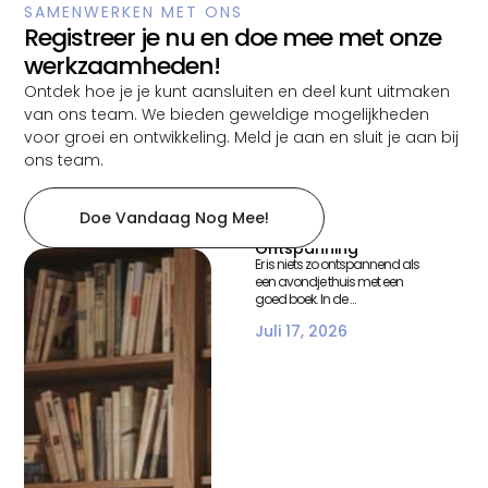
SAMENWERKEN MET ONS
Registreer je nu en doe mee met onze
werkzaamheden!
Ontdek hoe je je kunt aansluiten en deel kunt uitmaken
van ons team. We bieden geweldige mogelijkheden
voor groei en ontwikkeling. Meld je aan en sluit je aan bij
ons team.
Een Gezellige
Leesavond Thuis –
Doe Vandaag Nog Mee!
Boeken, Sfeer En
Ontspanning
Er is niets zo ontspannend als
een avondje thuis met een
goed boek. In de ...
Juli 17, 2026