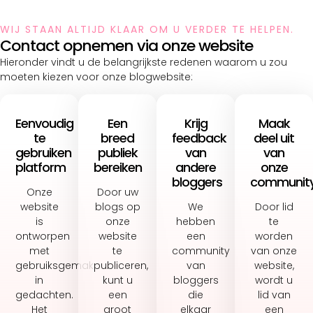
WIJ STAAN ALTIJD KLAAR OM U VERDER TE HELPEN.
Contact opnemen via onze website
Hieronder vindt u de belangrijkste redenen waarom u zou
moeten kiezen voor onze blogwebsite:
Eenvoudig
Een
Krijg
Maak
te
breed
feedback
deel uit
gebruiken
publiek
van
van
platform
bereiken
andere
onze
bloggers
communit
Onze
Door uw
website
blogs op
We
Door lid
is
onze
hebben
te
ontworpen
website
een
worden
met
te
community
van onze
gebruiksgemak
publiceren,
van
website,
in
kunt u
bloggers
wordt u
gedachten.
een
die
lid van
Het
groot
elkaar
een