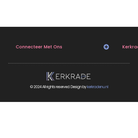
Connecteer Met Ons
Kerkra
© 2024 All rights reserved. Design by
kerkradenu.nl