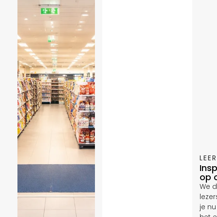
LEE
Ins
op 
We d
lezer
je n