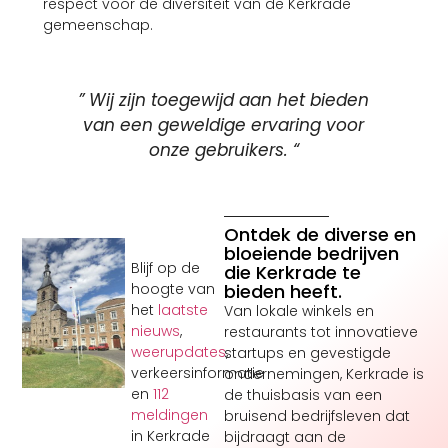
respect voor de diversiteit van de Kerkrade
gemeenschap.
” Wij zijn toegewijd aan het bieden
van een geweldige ervaring voor
onze gebruikers. “
Ontdek de diverse en
bloeiende bedrijven
Blijf op de
die Kerkrade te
bieden heeft.
hoogte van
het
laatste
Van lokale winkels en
nieuws
,
restaurants tot innovatieve
weerupdates
,
startups en gevestigde
verkeersinformatie
ondernemingen, Kerkrade is
en
112
de thuisbasis van een
meldingen
bruisend bedrijfsleven dat
in Kerkrade
bijdraagt aan de