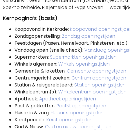
verschil wilt weten tussen
centrum
(rond Markt/Hoofdst
Spekholzerheide, Bleijerheide of Eygelshoven — waar tij
Kernpagina’s (basis)
Koopavond in Kerkrade:
Koopavond openingstijde
Zondagopenstelling:
Zondag openingstijden
Feestdagen (Pasen, Hemelvaart, Pinksteren, etc.):
Vandaag open (snelle check):
Vandaag openingst
Supermarkten:
Supermarkten openingstijden
Winkels algemeen:
Winkels openingstijden
Gemeente & loketten:
Gemeente openingstijden
Centrumgericht zoeken:
Centrum openingstijden
Station & reisgerelateerd:
Station openingstijden
Winkelcentrum(s):
Winkelcentrum openingstijden
Apotheek:
Apotheek openingstijden
Post & pakketten:
PostNL openingstijden
Huisarts & zorg:
Huisarts openingstijden
Kerstperiode:
Kerst openingstijden
Oud & Nieuw:
Oud en nieuw openingstijden