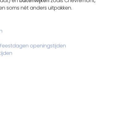
raat) en
buitenwijken
zoals Chevremont,
den soms nét anders uitpakken.
n
Feestdagen openingstijden
ijden