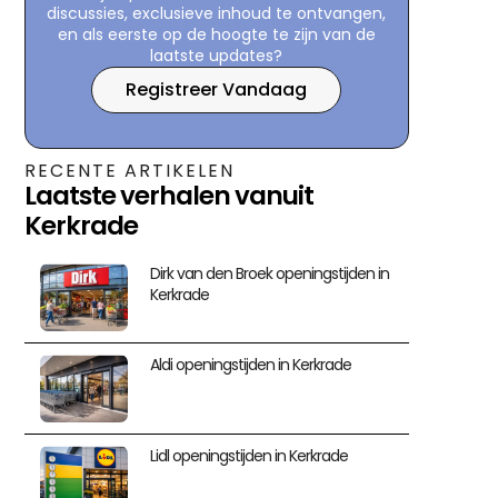
discussies, exclusieve inhoud te ontvangen,
en als eerste op de hoogte te zijn van de
laatste updates?
Registreer Vandaag
RECENTE ARTIKELEN
Laatste verhalen vanuit
Kerkrade
Dirk van den Broek openingstijden in
Kerkrade
Aldi openingstijden in Kerkrade
Lidl openingstijden in Kerkrade