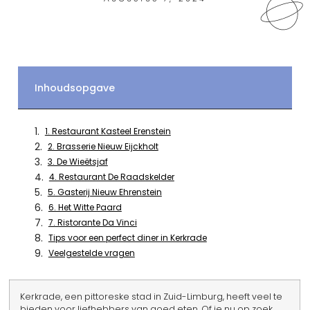
Inhoudsopgave
1. Restaurant Kasteel Erenstein
2. Brasserie Nieuw Eijckholt
3. De Wieëtsjaf
4. Restaurant De Raadskelder
5. Gasterij Nieuw Ehrenstein
6. Het Witte Paard
7. Ristorante Da Vinci
Tips voor een perfect diner in Kerkrade
Veelgestelde vragen
Kerkrade, een pittoreske stad in Zuid-Limburg, heeft veel te
bieden voor liefhebbers van goed eten. Of je nu op zoek