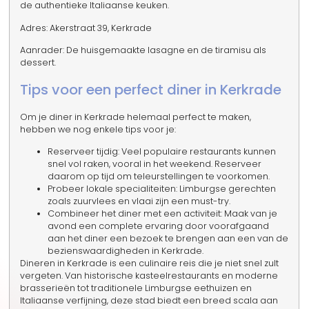
de authentieke Italiaanse keuken.
Adres: Akerstraat 39, Kerkrade
Aanrader: De huisgemaakte lasagne en de tiramisu als
dessert.
Tips voor een perfect diner in Kerkrade
Om je diner in Kerkrade helemaal perfect te maken,
hebben we nog enkele tips voor je:
Reserveer tijdig: Veel populaire restaurants kunnen
snel vol raken, vooral in het weekend. Reserveer
daarom op tijd om teleurstellingen te voorkomen.
Probeer lokale specialiteiten: Limburgse gerechten
zoals zuurvlees en vlaai zijn een must-try.
Combineer het diner met een activiteit: Maak van je
avond een complete ervaring door voorafgaand
aan het diner een bezoek te brengen aan een van de
bezienswaardigheden in Kerkrade.
Dineren in Kerkrade is een culinaire reis die je niet snel zult
vergeten. Van historische kasteelrestaurants en moderne
brasserieën tot traditionele Limburgse eethuizen en
Italiaanse verfijning, deze stad biedt een breed scala aan