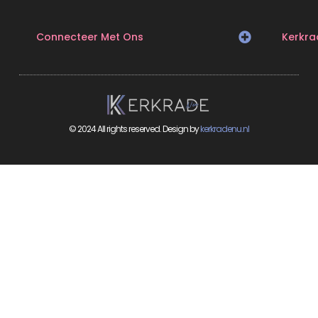
Connecteer Met Ons
Kerkra
© 2024 All rights reserved. Design by
kerkradenu.nl