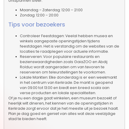
ontspannen sfeer.
Maandag – Zaterdag: 12:00 – 21:00
Zondag: 12:00 – 20:00
Tips voor bezoekers
Controleer Feestdagen: Veelal hebben musea en
winkels aangepaste openingstijden tijdens
feestdagen. Het is verstandig om de websites van de
locaties te raadplegen voor actuele informatie.
Reserveren: Voor populaire restaurants en
bezienswaardigheden zoals GaiaZOO en Abdij
Rolduc wordt aangeraden om van tevoren te
reserveren om teleurstellingen te voorkomen.
Lokale Markten: Elke donderdag is er een weekmarkt
in het centrum van Kerkrade. De markt is geopend
van 09:00 tot 13:00 en biedt een breed scala aan
verse producten en lokale specialiteiten.
Of je nu een dagje gaat winkelen, een museum bezoekt of
heerlijk wilt dineren, het kennen van de openingstijden in
Kerkrade zorgt ervoor dat je het meeste uit je bezoek haalt.
Plan je dag goed en geniet van alles wat deze veelzijdige
stad te bieden heeft.