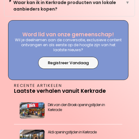
Waar kan ik in Kerkrade producten van lokale
▼
aanbieders kopen?
Word lid van onze gemeenschap!
Wil je deelnemen aan de conversatie, exclusieve content
ontvangen en als eerste op de hoogte zijn van het
laatste nieuws?
Registreer Vandaag
RECENTE ARTIKELEN
Laatste verhalen vanuit Kerkrade
Dirk van den Broek openingstijden in
Kerkrade
Aldi openingstijden in Kerkrade