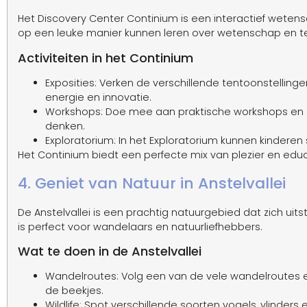
Het Discovery Center Continium is een interactief wet
op een leuke manier kunnen leren over wetenschap en t
Activiteiten in het Continium
Exposities: Verken de verschillende tentoonstellin
energie en innovatie.
Workshops: Doe mee aan praktische workshops en e
denken.
Exploratorium: In het Exploratorium kunnen kinderen
Het Continium biedt een perfecte mix van plezier en educa
4. Geniet van Natuur in Anstelvallei
De Anstelvallei is een prachtig natuurgebied dat zich uit
is perfect voor wandelaars en natuurliefhebbers.
Wat te doen in de Anstelvallei
Wandelroutes: Volg een van de vele wandelroutes 
de beekjes.
Wildlife: Spot verschillende soorten vogels, vlinders