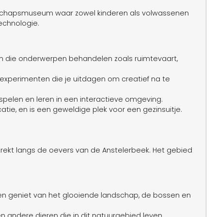
enschapsmuseum waar zowel kinderen als volwassenen
echnologie.
gen die onderwerpen behandelen zoals ruimtevaart,
xperimenten die je uitdagen om creatief na te
 spelen en leren in een interactieve omgeving.
tie, en is een geweldige plek voor een gezinsuitje.
strekt langs de oevers van de Anstelerbeek. Het gebied
en geniet van het glooiende landschap, de bossen en
 en andere dieren die in dit natuurgebied leven.