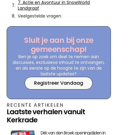
7. Actie en Avontuur in SnowWorld
Landgraaf
Veelgestelde vragen
Sluit je aan bij onze
gemeenschap!
Ben je op zoek om deel te nemen aan
discussies, exclusieve inhoud te ontvangen,
en als eerste op de hoogte te zijn van de
laatste updates?
Registreer Vandaag
RECENTE ARTIKELEN
Laatste verhalen vanuit
Kerkrade
Dirk van den Broek openingstijden in