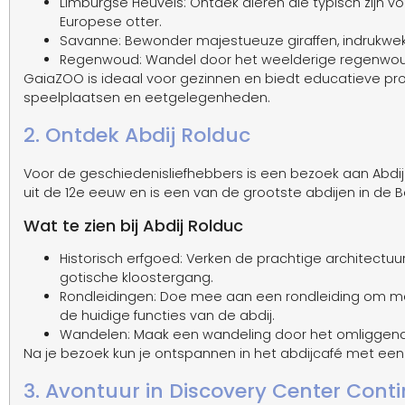
Limburgse Heuvels: Ontdek dieren die typisch zijn v
Europese otter.
Savanne: Bewonder majestueuze giraffen, indrukwe
Regenwoud: Wandel door het weelderige regenwoud 
GaiaZOO is ideaal voor gezinnen en biedt educatieve pr
speelplaatsen en eetgelegenheden.
2. Ontdek Abdij Rolduc
Voor de geschiedenisliefhebbers is een bezoek aan Abdi
uit de 12e eeuw en is een van de grootste abdijen in de B
Wat te zien bij Abdij Rolduc
Historisch erfgoed: Verken de prachtige architectuu
gotische kloostergang.
Rondleidingen: Doe mee aan een rondleiding om me
de huidige functies van de abdij.
Wandelen: Maak een wandeling door het omliggende
Na je bezoek kun je ontspannen in het abdijcafé met een k
3. Avontuur in Discovery Center Cont