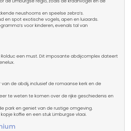
oor de Limburgse regio, zoals de kraanvogel en de
kkende neushoorns en speelse zebra’s.
en spot exotische vogels, apen en luiaards.
ogramma’s voor kinderen, evenals tal van
j Rolduc een must. Dit imposante abdijcomplex dateert
enelux.
r van de abdij, inclusief de romaanse kerk en de
er te weten te komen over de rijke geschiedenis en
 park en geniet van de rustige omgeving.
opje koffie en een stuk Limburgse vlaai.
inium