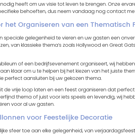
nodig heeft om uw visie tot leven te brengen. Onze ervar
uw specifieke behoeften, dus neem vandaag nog contact m
or het Organiseren van een Thematisch 
peciale gelegenheid te vieren en uw gasten een onvergete
zen, van klassieke thema’s zoals Hollywood en Great Gat
n jubileum of een bedrijfsevenement organiseert, wij heb
taan klaar om u te helpen bij het kiezen van het juiste t
ie perfect aansluiten bij uw gekozen thema.
 de vrije loop laten en een feest organiseren dat perfect 
erfijnd thema of juist voor iets speels en levendig, wij he
eëren voor al uw gasten.
llonnen voor Feestelijke Decoratie
lijke sfeer toe aan elke gelegenheid, van verjaardagsfees