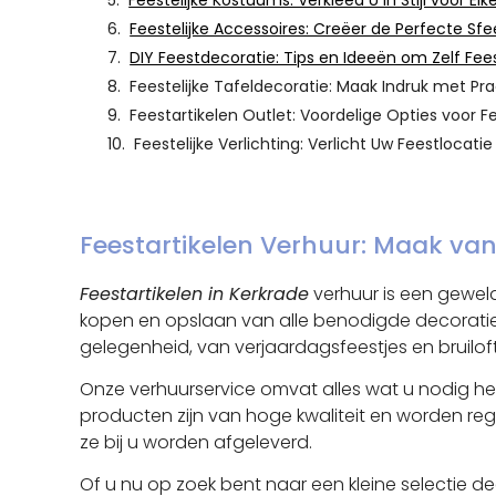
Feestelijke Kostuums: Verkleed U in Stijl voor E
Feestelijke Accessoires: Creëer de Perfecte Sf
DIY Feestdecoratie: Tips en Ideeën om Zelf Fe
Feestelijke Tafeldecoratie: Maak Indruk met Pr
Feestartikelen Outlet: Voordelige Opties voor 
Feestelijke Verlichting: Verlicht Uw Feestlocat
Feestartikelen Verhuur: Maak va
Feestartikelen in Kerkrade
verhuur is een gewel
kopen en opslaan van alle benodigde decoraties 
gelegenheid, van verjaardagsfeestjes en bruilof
Onze verhuurservice omvat alles wat u nodig hee
producten zijn van hoge kwaliteit en worden re
ze bij u worden afgeleverd.
Of u nu op zoek bent naar een kleine selectie d