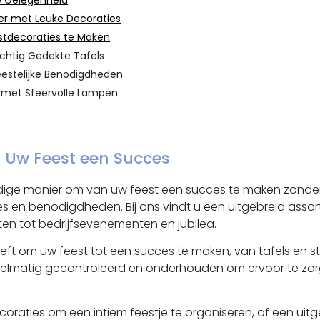
lke Gelegenheid
eer met Leuke Decoraties
estdecoraties te Maken
achtig Gedekte Tafels
Feestelijke Benodigdheden
ie met Sfeervolle Lampen
n Uw Feest een Succes
dige manier om van uw feest een succes te maken zonder 
en benodigdheden. Bij ons vindt u een uitgebreid assorti
ten tot bedrijfsevenementen en jubilea.
ft om uw feest tot een succes te maken, van tafels en stoe
gelmatig gecontroleerd en onderhouden om ervoor te zor
ecoraties om een intiem feestje te organiseren, of een u