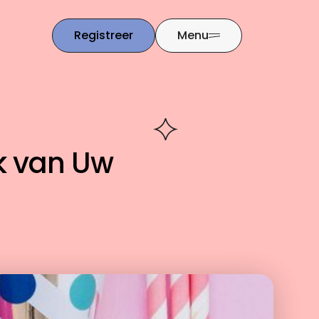
Registreer
Menu
ak van Uw