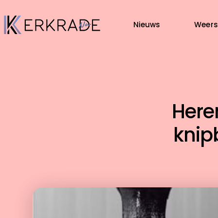
Nieuws
Weers
Heren
knip