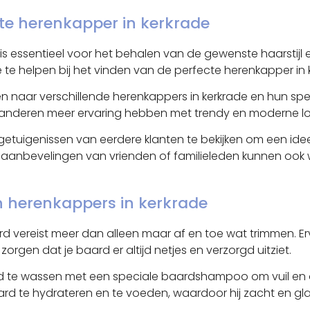
ste herenkapper in kerkrade
e is essentieel voor het behalen van de gewenste haarsti
je te helpen bij het vinden van de perfecte herenkapper in
n naar verschillende herenkappers in kerkrade en hun spec
ijl anderen meer ervaring hebben met trendy en moderne lo
etuigenissen van eerdere klanten te bekijken om een idee t
anbevelingen van vrienden of familieleden kunnen ook waa
n herenkappers in kerkrade
vereist meer dan alleen maar af en toe wat trimmen. Erv
rgen dat je baard er altijd netjes en verzorgd uitziet.
aard te wassen met een speciale baardshampoo om vuil en ov
rd te hydrateren en te voeden, waardoor hij zacht en glan