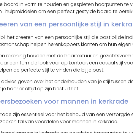
je baard in vorm te houden en gespleten haarpunten te 
n -hulpmiddelen om een perfect gestylde baard te bereiken
ëren van een persoonlijke stijl in kerkr
ij het creëren van een persoonlijke stijl die past bij de in
akmanschap helpen herenkappers klanten om hun eigen uni
leen rekening houden met de haartextuur en gezichtsvorm 
 naar een formele look voor op kantoor, een casual stijl 
en de perfecte stijl te vinden die bij je past.
dvies geven over het onderhouden van je stijl tussen de k
aar er altijd op zijn best uitziet.
persbezoeken voor mannen in kerkrade
e zijn essentieel voor het behoud van een verzorgde en st
zoeken tal van voordelen voor mannen in kerkrade.