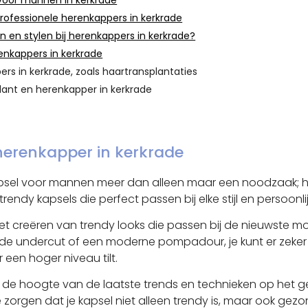
voor mannen in kerkrade
rofessionele herenkappers in kerkrade
en en stylen bij herenkappers in kerkrade?
nkappers in kerkrade
s in kerkrade, zoals haartransplantaties
ant en herenkapper in kerkrade
herenkapper in kerkrade
sel voor mannen meer dan alleen maar een noodzaak; het
rendy kapsels die perfect passen bij elke stijl en persoonli
het creëren van trendy looks die passen bij de nieuwste m
de undercut of een moderne pompadour, je kunt er zeker va
r een hoger niveau tilt.
p de hoogte van de laatste trends en technieken op het 
rgen dat je kapsel niet alleen trendy is, maar ook gezon