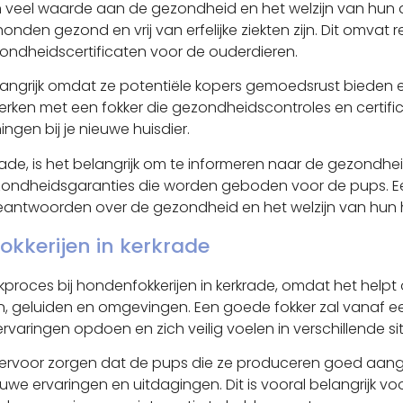
 veel waarde aan de gezondheid en het welzijn van hun d
onden gezond en vrij van erfelijke ziekten zijn. Dit omvat
zondheidscertificaten voor de ouderdieren.
belangrijk omdat ze potentiële kopers gemoedsrust biede
ken met een fokker die gezondheidscontroles en certificer
gen bij je nieuwe huisdier.
rade, is het belangrijk om te informeren naar de gezondheid
ondheidsgaranties die worden geboden voor de pups. Een 
 beantwoorden over de gezondheid en het welzijn van hun
fokkerijen in kerkrade
fokproces bij hondenfokkerijen in kerkrade, omdat het hel
, geluiden en omgevingen. Een goede fokker zal vanaf een
varingen opdoen en zich veilig voelen in verschillende sit
kers ervoor zorgen dat de pups die ze produceren goed a
e ervaringen en uitdagingen. Dit is vooral belangrijk v