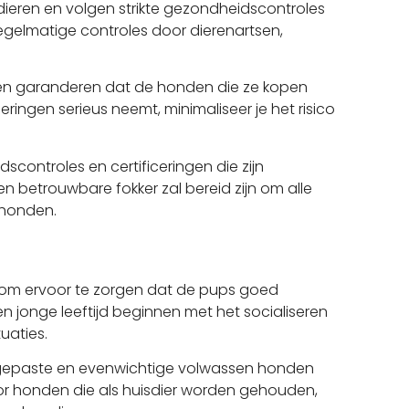
ieren en volgen strikte gezondheidscontroles
 regelmatige controles door dierenartsen,
n en garanderen dat de honden die ze kopen
ingen serieus neemt, minimaliseer je het risico
scontroles en certificeringen die zijn
betrouwbare fokker zal bereid zijn om alle
 honden.
pt om ervoor te zorgen dat de pups goed
 jonge leeftijd beginnen met het socialiseren
uaties.
angepaste en evenwichtige volwassen honden
oor honden die als huisdier worden gehouden,