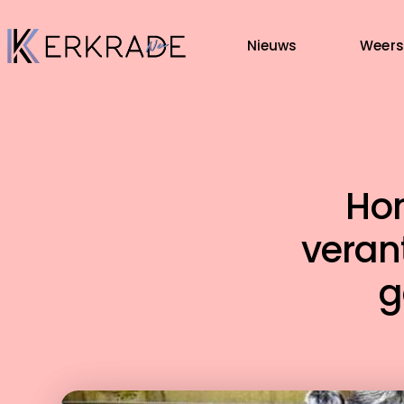
Nieuws
Weers
Hon
verant
g