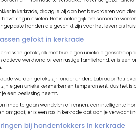
ker in kerkrade, draag je bij aan het bevorderen van di
rbevolking in asielen. Het is belangrijk om samen te werke
epaste honden die geschikt zijn voor het leven als huisd
assen gefokt in kerkrade
denrassen gefokt, elk met hun eigen unieke eigenschappen
 actieve werkhond of een rustige familiehond, er is een 
.
krade worden gefokt, zijn onder andere Labrador Retriever
eeft zijn eigen unieke kenmerken en temperament, dus het i
 je een beslissing neemt.
om mee te gaan wandelen of rennen, een intelligente hond
n omgaat, er is een ras in kerkrade dat aan je verwachti
eringen bij hondenfokkers in kerkrade