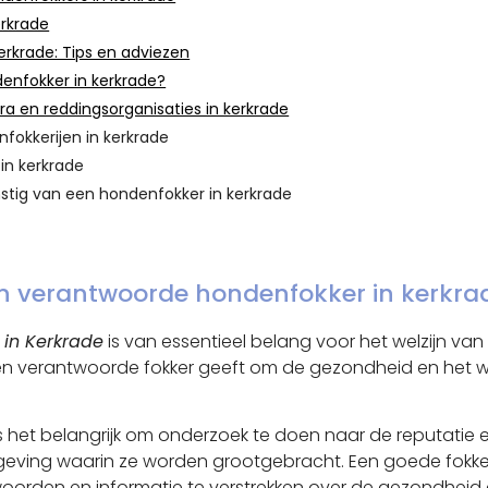
erkrade
erkrade: Tips en adviezen
denfokker in kerkrade?
a en reddingsorganisaties in kerkrade
fokkerijen in kerkrade
in kerkrade
stig van een hondenfokker in kerkrade
en verantwoorde hondenfokker in kerkra
 in Kerkrade
is van essentieel belang voor het welzijn va
en verantwoorde fokker geeft om de gezondheid en het welzi
 is het belangrijk om onderzoek te doen naar de reputatie
ing waarin ze worden grootgebracht. Een goede fokker z
twoorden en informatie te verstrekken over de gezondheid