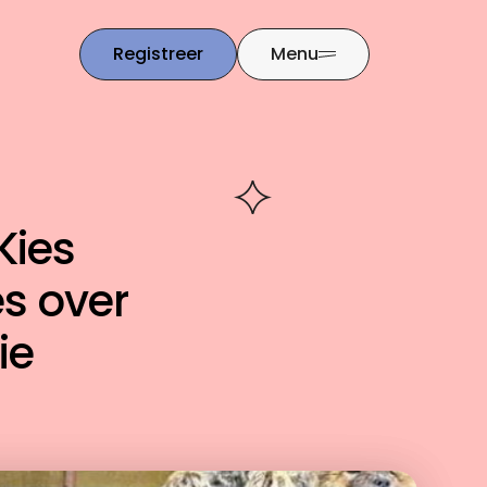
Registreer
Menu
Kies
es over
ie