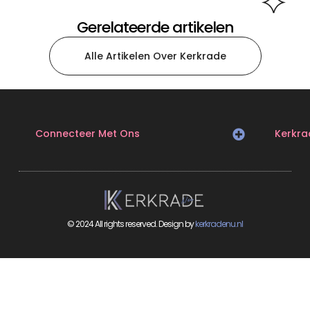
Gerelateerde artikelen
Alle Artikelen Over Kerkrade
Connecteer Met Ons
Kerkra
© 2024 All rights reserved. Design by
kerkradenu.nl