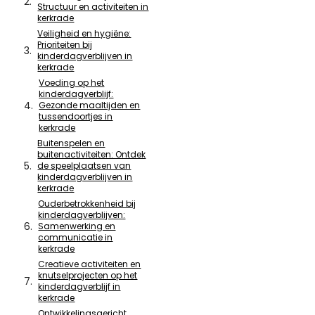
Structuur en activiteiten in
kerkrade
Veiligheid en hygiëne:
Prioriteiten bij
kinderdagverblijven in
kerkrade
Voeding op het
kinderdagverblijf:
Gezonde maaltijden en
tussendoortjes in
kerkrade
Buitenspelen en
buitenactiviteiten: Ontdek
de speelplaatsen van
kinderdagverblijven in
kerkrade
Ouderbetrokkenheid bij
kinderdagverblijven:
Samenwerking en
communicatie in
kerkrade
Creatieve activiteiten en
knutselprojecten op het
kinderdagverblijf in
kerkrade
Ontwikkelingsgericht