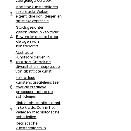
vastgelegd op doek
Moderne kunstschilders
in kerkrade: Verken
eigentijdse schilderijen en
artistieke expressie
Stadsgezichten
geschilderd in kerkrade:
Bewonder de stad door
de ogen van
kunstenaars
Abstracte
kunstschilderijen in
kerkrade: Ontdek de
diversiteit en interpretatie
van abstracte kunst
kerkradese
kunstenaarsateliers: Leer
over de creatieve
processen achter de
schilderijen
Historische schilderkunst
in kerkrade: Duik in het
verleden met historische
schilderijen
Realistische
kunstschilders in