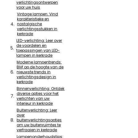
verlichtingsontwerpen
voor uw huis
Vintage lampen: Vind
karakteristieke en
nostalgische
verlichtingsstukken in
kerkrade
LED-verlichting: Leer over
de voordelen en
toepassingen van LED-
lampen in kerkrade
Moderne lampentrends:
Blijf op de hoogte van de
nieuwste trends in
verlichtingsdesign in
kerkrade
Binnenverlichting: Ontdek
diverse opties voor het
verlichten van uw
interieur in kerkrade
Buitenverlichting: Leer
over
buitenverlichtingsopties
om uw buitenruimtes te
verfraaien in kerkrade
Lampenonderhoudstips: