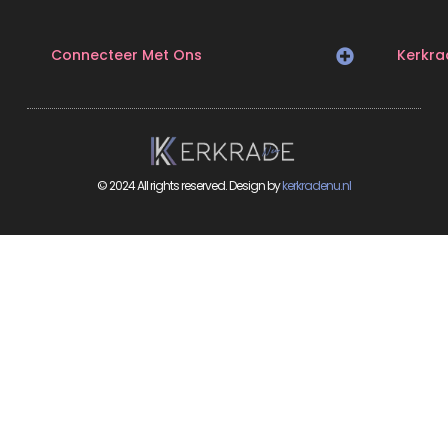
Connecteer Met Ons
Kerkra
© 2024 All rights reserved. Design by
kerkradenu.nl