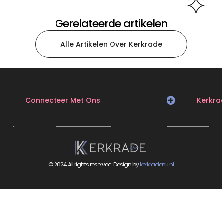
Gerelateerde artikelen
Alle Artikelen Over Kerkrade
Connecteer Met Ons
Kerkra
© 2024 All rights reserved. Design by
kerkradenu.nl