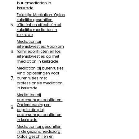
buurtmediation in
kerkrade
Zakelijke Mediation: Oplos
zakelijke geschillen
efficiënt en effectief met
zakelijke mediation in
kerkrade
Mediation bij
erfeniskwesties: Voorkom
familieconflicten en los
erfeniskwesties op met
mediation in kerkrade
Mediation bij burenruzies:
Vind oplossingen voor
burenruzies met
professionele mediation
in kerkrade
Mediation bij
ouderschapsconflicten:
Ondersteuning en
begeleiding bij
ouderschapsconflicten
in kerkrade
Mediation bij geschillen
in de gezondheidszorg:
Oplos geschillen en