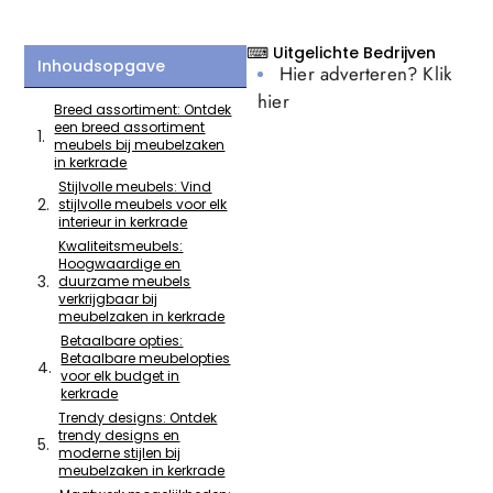
⌨ Uitgelichte Bedrijven
Inhoudsopgave
Hier adverteren? Klik
hier
Breed assortiment: Ontdek
een breed assortiment
meubels bij meubelzaken
in kerkrade
Stijlvolle meubels: Vind
stijlvolle meubels voor elk
interieur in kerkrade
Kwaliteitsmeubels:
Hoogwaardige en
duurzame meubels
verkrijgbaar bij
meubelzaken in kerkrade
Betaalbare opties:
Betaalbare meubelopties
voor elk budget in
kerkrade
Trendy designs: Ontdek
trendy designs en
moderne stijlen bij
meubelzaken in kerkrade