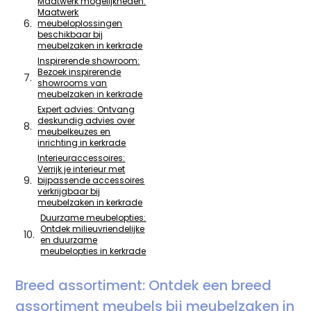
Maatwerk mogelijkheden:
Maatwerk
meubeloplossingen
beschikbaar bij
meubelzaken in kerkrade
Inspirerende showroom:
Bezoek inspirerende
showrooms van
meubelzaken in kerkrade
Expert advies: Ontvang
deskundig advies over
meubelkeuzes en
inrichting in kerkrade
Interieuraccessoires:
Verrijk je interieur met
bijpassende accessoires
verkrijgbaar bij
meubelzaken in kerkrade
Duurzame meubelopties:
Ontdek milieuvriendelijke
en duurzame
meubelopties in kerkrade
Breed assortiment: Ontdek een breed
assortiment meubels bij meubelzaken in