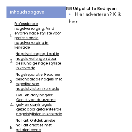
⌨ Uitgelichte Bedrijven
Inhoudsopgave
Hier adverteren? Klik
hier
Professionele
nagelverzorging: Vind
ervaren nagelstyliste voor
professionele
nagelverzorging in
kerkrade
Nagelverlenging: Laat je
nagels verlengen door
deskundige nagelstyliste
in kerkrade
Nagelreparatie: Repareer
beschadigde nagels met
expertise van
nagelstyliste in kerkrade
Gel- en acrylnagels:
Geniet van duurzame
gel- en acrylnagels
gezet door getalenteerde
nagelstylisten in kerkrade
Nail art: Ontdek unieke
nail art creaties met
getalenteerde