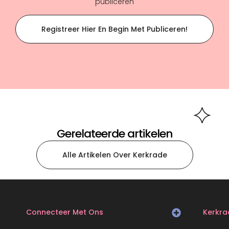
publiceren
Registreer Hier En Begin Met Publiceren!
Gerelateerde artikelen
Alle Artikelen Over Kerkrade
Connecteer Met Ons
Kerkra