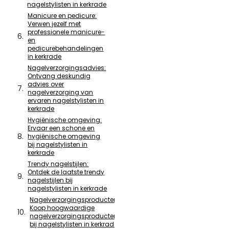
nagelstylisten in kerkrade
Manicure en pedicure:
Verwen jezelf met
professionele manicure-
en
pedicurebehandelingen
in kerkrade
Nagelverzorgingsadvies:
Ontvang deskundig
advies over
nagelverzorging van
ervaren nagelstylisten in
kerkrade
Hygiënische omgeving:
Ervaar een schone en
hygiënische omgeving
bij nagelstylisten in
kerkrade
Trendy nagelstijlen:
Ontdek de laatste trendy
nagelstijlen bij
nagelstylisten in kerkrade
Nagelverzorgingsproducten:
Koop hoogwaardige
nagelverzorgingsproducten
bij nagelstylisten in kerkrade