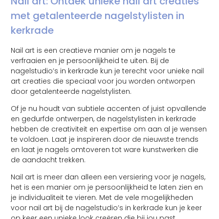
Nail art: Ontdek unieke nail art creaties
met getalenteerde nagelstylisten in
kerkrade
Nail art is een creatieve manier om je nagels te
verfraaien en je persoonlijkheid te uiten. Bij de
nagelstudio’s in kerkrade kun je terecht voor unieke nail
art creaties die speciaal voor jou worden ontworpen
door getalenteerde nagelstylisten.
Of je nu houdt van subtiele accenten of juist opvallende
en gedurfde ontwerpen, de nagelstylisten in kerkrade
hebben de creativiteit en expertise om aan al je wensen
te voldoen. Laat je inspireren door de nieuwste trends
en laat je nagels omtoveren tot ware kunstwerken die
de aandacht trekken.
Nail art is meer dan alleen een versiering voor je nagels,
het is een manier om je persoonlijkheid te laten zien en
je individualiteit te vieren. Met de vele mogelijkheden
voor nail art bij de nagelstudio’s in kerkrade kun je keer
op keer een unieke look creëren die bij jou past.