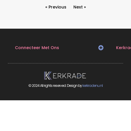
« Previous
Next »
Connecteer Met Ons
Kerkra
© 2024 All rights reserved. Design by
kerkradenu.nl