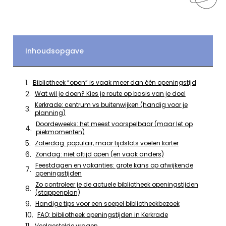
Inhoudsopgave
Bibliotheek “open” is vaak meer dan één openingstijd
Wat wil je doen? Kies je route op basis van je doel
Kerkrade: centrum vs buitenwijken (handig voor je
planning)
Doordeweeks: het meest voorspelbaar (maar let op
piekmomenten)
Zaterdag: populair, maar tijdslots voelen korter
Zondag: niet altijd open (en vaak anders)
Feestdagen en vakanties: grote kans op afwijkende
openingstijden
Zo controleer je de actuele bibliotheek openingstijden
(stappenplan)
Handige tips voor een soepel bibliotheekbezoek
FAQ: bibliotheek openingstijden in Kerkrade
Veelgestelde vragen