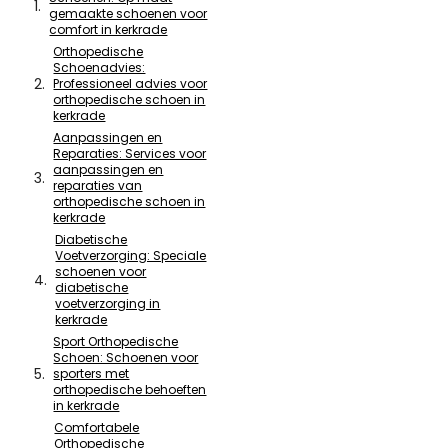
gemaakte schoenen voor
comfort in kerkrade
Orthopedische
Schoenadvies:
Professioneel advies voor
orthopedische schoen in
kerkrade
Aanpassingen en
Reparaties: Services voor
aanpassingen en
reparaties van
orthopedische schoen in
kerkrade
Diabetische
Voetverzorging: Speciale
schoenen voor
diabetische
voetverzorging in
kerkrade
Sport Orthopedische
Schoen: Schoenen voor
sporters met
orthopedische behoeften
in kerkrade
Comfortabele
Orthopedische