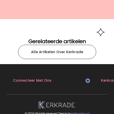
Gerelateerde artikelen
Alle Artikelen Over Kerkrade
Connecteer Met Ons
Kerkra
© 2024 All rights reserved. Design by
kerkradenu.nl