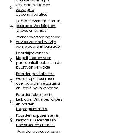
Paardenstalling in
kerkrade: Veilige en
verzorgde
accommodaties
Paardenevenementen in
kerkrade: Wedstrijden,
shows en clinics
Paardenverzorgingstips:
Advies voor het welzijn
van je paard in kerkrade
Paardrijvakanties:
Mogelijkheden voor
paardenliefhebbers in de
buurt van kerkrade
Paardengerelateerde
workshops: Leer meer
over paardenverzorging
en -training in kerkrade
Paardenfokkerijen in
kerkrade: Ontmoet fokkers
en ontdek
fokprogramma’s
Paardenhulpdiensten in
kerkrade: Dierenartsen,
hoefsmeden en meer
Paardenaccessoires en