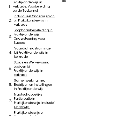
hier
Praktijkonderwijs in
kerkrade: Voorbereiding
op de Toekomst
Individueel Onderwijsplan
bij Praktijkonderwijs in
kerkrade
Loopbaanbegeleiding in
Praktijkonderwijs:
Ondersteuning voor
Succes
Vaardigheidstrainingen
bij Praktijkonderwijs in
kerkrade
Stage en Werkervaring
opdoen bij
Praktijkonderwijs in
kerkrade
Samenwerking met
Bedrijven en Instellingen
in Praktijkonderwijs
Maatschappelijke
Participatie in
Praktijkonderwijs: Inclusief
Onderwijs
Praktijkonderwijs en