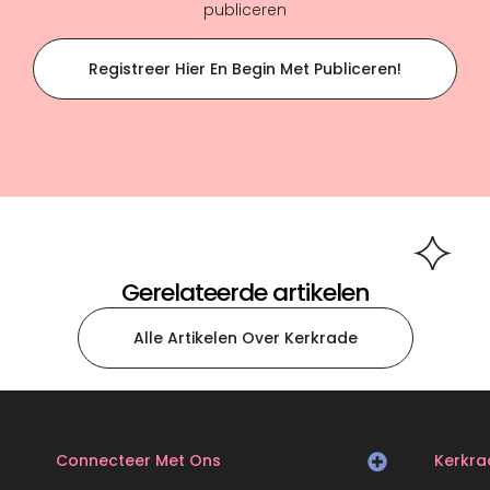
publiceren
Registreer Hier En Begin Met Publiceren!
Gerelateerde artikelen
Alle Artikelen Over Kerkrade
Connecteer Met Ons
Kerkra