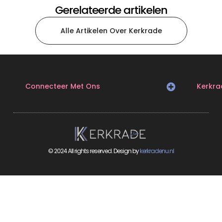
Gerelateerde artikelen
Alle Artikelen Over Kerkrade
Connecteer Met Ons
Kerkra
© 2024 All rights reserved. Design by
kerkradenu.nl