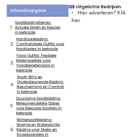
⌨ Uitgelichte Bedrijven
Inhoudsopgave
Hier adverteren? Klik
hier
Sportkledingtrends:
Actuele Stijlen en Kleuren
in kerkrade
Hardloopkleding:
Comfortabele Outfits voor
Hardlopers in kerkrade
Yoga Outfits: Flexibele
Kledingopties voor
Yogabeoefenaars in
kerkrade
Sport-BH’s en
Ondersteunende Kleding:
Bescherming en Comfort
in kerkrade
Duurzame Sportkleding:
Milieuvriendelijke Opties
voor Bewuste Sporters in
kerkrade
Wintersportkleding:
Warme en Waterdichte
Kleding voor Skiërs en
Snowboarders in