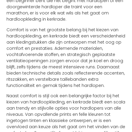
een beginner bent die net begint met hardlopen of een
doorgewinterde hardloper die traint voor een
marathon, er is voor elk wat wils als het gaat om
hardloopkleding in kerkrade.
Comfort is van het grootste belang bij het kiezen van
hardloopkleding, en kerkrade biedt een verscheidenheid
aan kledingstukken die zijn ontworpen met het oog op
comfort en prestaties. Ademende materialen,
vochtafvoerende stoffen, en strategisch geplaatste
ventilatieopeningen zorgen ervoor dat je koel en droog
blijft, zelfs tijdens de meest intensieve runs. Daarnaast
bieden technische details zoals reflecterende accenten,
ritszakken, en verstelbare taillebanden extra
functionaliteit en gemak tijdens het hardlopen.
Naast comfort is stijl ook een belangrijke factor bij het
kiezen van hardloopkleding, en kerkrade biedt een scala
aan trendy en stijlvolle opties voor hardlopers van alle
niveaus. Van opvallende prints en felle kleuren tot
ingetogen tinten en klassieke ontwerpen, er is een
overvloed aan keuze als het gaat om het vinden van de