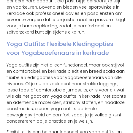
perfecte hardloopoutfit die past bij je persoonlijke stijl
en voorkeuren. Bovendien bieden veel sportwinkels in
kerkrade ook professioneel advies en pasdiensten om
ervoor te zorgen dat je de juiste maat en pasvorm krijgt
voor je hardloopkleding, zodat je comfortabel en
zelfverzekerd kunt zijn tijdens elke run.
Yoga Outfits: Flexibele Kledingopties
voor Yogabeoefenaars in kerkrade
Yoga outfits zijn niet alleen functioneel, maar ook stijlvol
en comfortabel, en kerkrade biedt een breed scala aan
flexibele kledingopties voor yogabeoefenaars van alle
niveaus. Of je nu op zoek bent naar strakke leggings,
losse tops, of comfortabele jumpsuits, er is voor elk wat
wils als het gaat om yoga outfits in kerkrade. Met zachte
en ademende materialen, stretchy stoffen, en naadloze
constructies, bieden yoga outfits optimale
bewegingsvrijheid en comfort, zodat je je volledig kunt
concentreren op je practice en je welzijn.
Flexibiliteit is een belangrijk aspect van yoga outfits, en