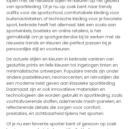
lopen met de nieuwste stijlen en kleuren op het gebied
van sportkleding. Of je nu op zoek bent naar trendy
outfits voor de sportschool, comfortabele kleding voor
buitenactiviteiten, of technische kleding voor je favoriete
sport, kerkrade heeft het allemaal. Met een scala aan
sportwinkels, boetieks en online retailers, is het
gemakkelijk om je sportgarderobe bij te werken met de
nieuwste trends en kleuren die perfect passen bij je
persoonlijke stijl en voorkeuren.
De actuele stijlen en kleuren in kerkrade variëren van
gedurfde prints en felle kleuren tot ingetogen tinten en
minimalistische ontwerpen. Populaire trends zijn onder
andere pastelkleuren, neonaccenten, en retrostijlen die
een moderne twist geven aan klassieke sportkleding.
Daarnaast zijn er ook innovatieve materialen en
technologieën die worden gebruikt in sportkleding, zoals
vochtafvoerende stoffen, ademende mesh-panelen, en
reflecterende details die zorgen voor comfort,
prestaties, en zichtbaarheid tijdens het sporten.
Of je nu een fervente sporter bent of gewoon op zoek