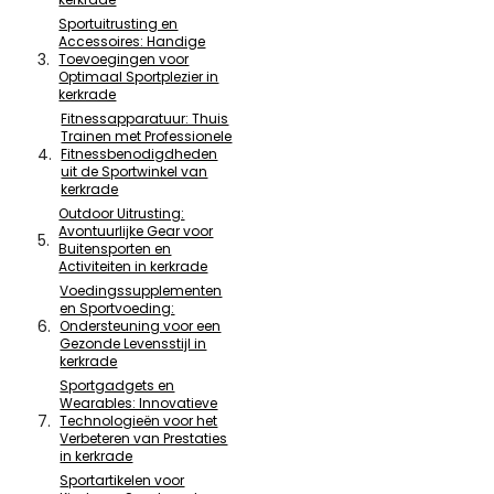
Sportuitrusting en
Accessoires: Handige
Toevoegingen voor
Optimaal Sportplezier in
kerkrade
Fitnessapparatuur: Thuis
Trainen met Professionele
Fitnessbenodigdheden
uit de Sportwinkel van
kerkrade
Outdoor Uitrusting:
Avontuurlijke Gear voor
Buitensporten en
Activiteiten in kerkrade
Voedingssupplementen
en Sportvoeding:
Ondersteuning voor een
Gezonde Levensstijl in
kerkrade
Sportgadgets en
Wearables: Innovatieve
Technologieën voor het
Verbeteren van Prestaties
in kerkrade
Sportartikelen voor