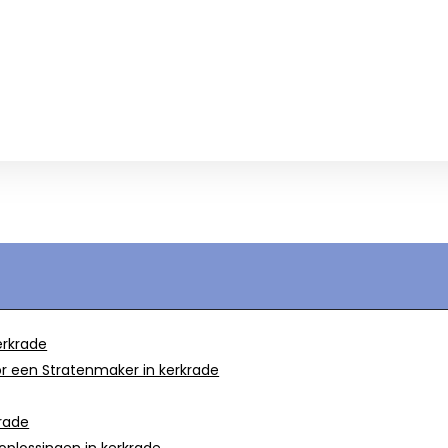
erkrade
r een Stratenmaker in kerkrade
krade