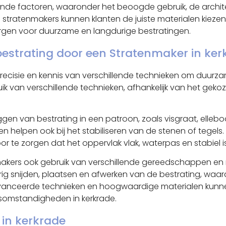
llende factoren, waaronder het beoogde gebruik, de archi
 stratenmakers kunnen klanten de juiste materialen kieze
d zorgen voor duurzame en langdurige bestratingen.
estrating door een Stratenmaker in ker
recisie en kennis van verschillende technieken om duurzam
ik van verschillende technieken, afhankelijk van het geko
eggen van bestrating in een patroon, zoals visgraat, ell
en helpen ook bij het stabiliseren van de stenen of tege
r te zorgen dat het oppervlak vlak, waterpas en stabiel is
kers ook gebruik van verschillende gereedschappen en ma
ig snijden, plaatsen en afwerken van de bestrating, waar
anceerde technieken en hoogwaardige materialen kunnen
rsomstandigheden in kerkrade.
 in kerkrade