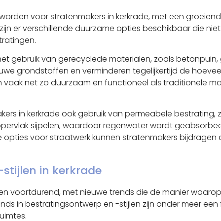
orden voor stratenmakers in kerkrade, met een groeiende 
 zijn er verschillende duurzame opties beschikbaar die ni
tratingen.
het gebruik van gerecyclede materialen, zoals betonpuin,
we grondstoffen en verminderen tegelijkertijd de hoeveel
 vaak net zo duurzaam en functioneel als traditionele mat
ers in kerkrade ook gebruik van permeabele bestrating,
oppervlak sijpelen, waardoor regenwater wordt geabsorbeer
 opties voor straatwerk kunnen stratenmakers bijdragen 
stijlen in kerkrade
eren voortdurend, met nieuwe trends die de manier waaro
nds in bestratingsontwerp en -stijlen zijn onder meer een 
uimtes.