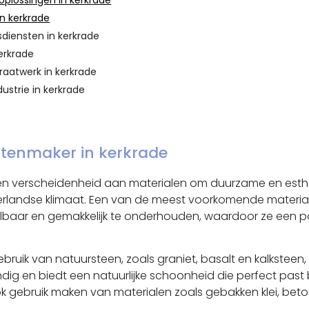
plossingen in kerkrade
in kerkrade
sdiensten in kerkrade
erkrade
raatwerk in kerkrade
ustrie in kerkrade
atenmaker in kerkrade
 verscheidenheid aan materialen om duurzame en estheti
rlandse klimaat. Een van de meest voorkomende materiale
albaar en gemakkelijk te onderhouden, waardoor ze een popu
bruik van natuursteen, zoals graniet, basalt en kalkstee
ndig en biedt een natuurlijke schoonheid die perfect past
 gebruik maken van materialen zoals gebakken klei, beto