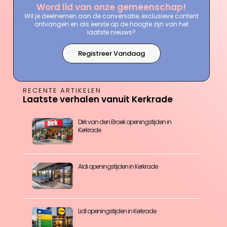
Word lid van onze gemeenschap!
Wil je deelnemen aan de conversatie, exclusieve content
ontvangen en als eerste op de hoogte zijn van het
laatste nieuws?
Registreer Vandaag
RECENTE ARTIKELEN
Laatste verhalen vanuit Kerkrade
Dirk van den Broek openingstijden in
Kerkrade
Aldi openingstijden in Kerkrade
Lidl openingstijden in Kerkrade