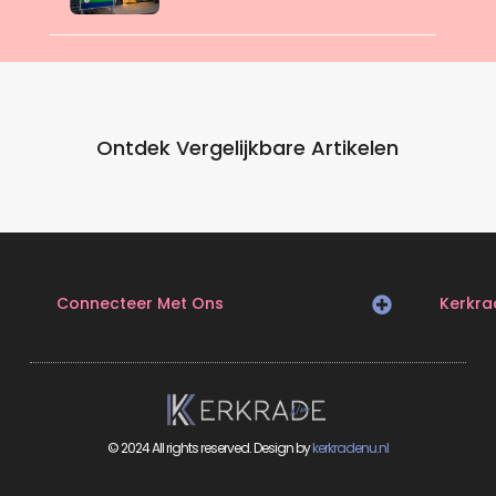
Ontdek Vergelijkbare Artikelen
Connecteer Met Ons
Kerkra
© 2024 All rights reserved. Design by
kerkradenu.nl