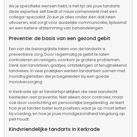
Als je specifieke wensen hebt, is het fijn als jouw tandarts
deze expertise zelf biedt of nauw samenwerkt met een
collega-specialist. Zo kun je alles onder één dak laten
uitvoeren, wat zorgt voor duidelijke communicatie, tijdswinst
en een betere afstemming van behandelingen.
Preventie: de basis van een gezond gebit
Een van de belangrijkste taken van de tandarts is
preventieve zorg. Door regelmatig je gebit te laten
controleren en reinigen, voorkom je grotere problemen.
Denk aan tandsteen, gaatjes, ontstekingen of terugtrekkend
tandvlees. In veel praktijken werken tandartsen samen met
mondhygiënisten die je begeleiden bij een goede
mondverzorging.
In Kerkrade zijn er tandartspraktijken die veel aandacht
besteden aan preventie. Niet alleen door controles, maar
ook door voorlichting en persoonlijke begeleiding. Je leert
hoe je je tanden beter kunt poetsen, waar je op moet letten
bij voeding, en hoe je jouw mondgezondheid langdurig op
peil houdt.
Kindvriendelijke tandarts in Kerkrade