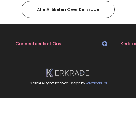
Alle Artikelen Over Kerkrade
Connecteer Met Ons
Kerkra
© 2024 All rights reserved. Design by
kerkradenu.nl