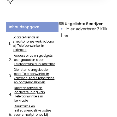
⌨ Uitgelichte Bedrijven
Inhoudsopgave
Hier adverteren? Klik
hier
Laatste trends in
smartphones verkrijgbaar
bij Telefoonwinkel in
kerkrade
Accessoires en gadgets
aangeboden door
Telefoonwinkel in kerkrade
Diensten aangeboden
door Telefoonwinkel in
kerkrade, zoals reparaties
en ontgrendelingen
Klantenservice en
ondersteuning van
Telefoonwinkels in
kerkrade
Duurzame en
milieuvriendelijke opties
voor smartphones bij