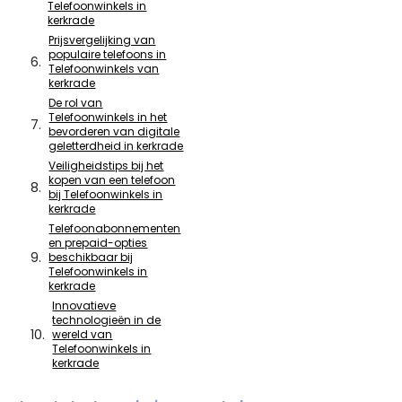
Telefoonwinkels in
kerkrade
Prijsvergelijking van
populaire telefoons in
Telefoonwinkels van
kerkrade
De rol van
Telefoonwinkels in het
bevorderen van digitale
geletterdheid in kerkrade
Veiligheidstips bij het
kopen van een telefoon
bij Telefoonwinkels in
kerkrade
Telefoonabonnementen
en prepaid-opties
beschikbaar bij
Telefoonwinkels in
kerkrade
Innovatieve
technologieën in de
wereld van
Telefoonwinkels in
kerkrade