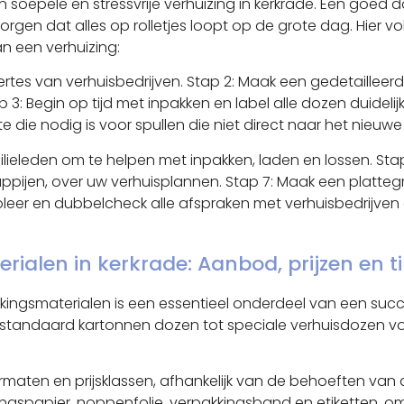
en soepele en stressvrije verhuizing in kerkrade. Een go
zorgen dat alles op rolletjes loopt op de grote dag. Hier 
 een verhuizing:
rtes van verhuisbedrijven. Stap 2: Maak een gedetailleer
ap 3: Begin op tijd met inpakken en label alle dozen duide
e die nodig is voor spullen die niet direct naar het nieuwe
ilieleden om te helpen met inpakken, laden en lossen. Stap 6
pijen, over uw verhuisplannen. Stap 7: Maak een platteg
eer en dubbelcheck alle afspraken met verhuisbedrijven 
ialen in kerkrade: Aanbod, prijzen en t
ingsmaterialen is een essentieel onderdeel van een succesv
an standaard kartonnen dozen tot speciale verhuisdozen 
 formaten en prijsklassen, afhankelijk van de behoeften v
ingspapier, noppenfolie, verpakkingsband en etiketten, o