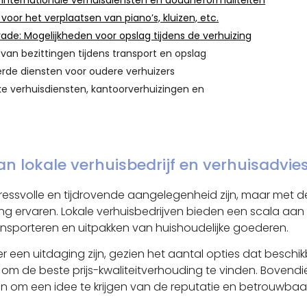
: Internationale verhuisdiensten en douaneformaliteiten
voor het verplaatsen van piano’s, kluizen, etc.
rkrade: Mogelijkheden voor opslag tijdens de verhuizing
van bezittingen tijdens transport en opslag
erde diensten voor oudere verhuizers
jke verhuisdiensten, kantoorverhuizingen en
an lokale verhuisbedrijf en verhuisadvie
ressvolle en tijdrovende aangelegenheid zijn, maar met de 
g ervaren. Lokale verhuisbedrijven bieden een scala aan
ransporteren en uitpakken van huishoudelijke goederen.
er een uitdaging zijn, gezien het aantal opties dat beschikb
n om de beste prijs-kwaliteitverhouding te vinden. Boven
n om een idee te krijgen van de reputatie en betrouwbaar