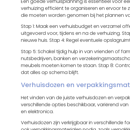
Een goede verhuisplanning is essentieel voor e
verhuizing efficiënt te organiseren en ervoor te 
die moeten worden genomen bij het plannen van
Stap 1: Maak een verhuisbudget en verzamel offe
uitgevoerd voor, tijdens en na de verhuizing. St
nieuwe huis. Stap 4: Regel eventuele opslagruimt
Stap 5: Schakel tijdig hulp in van vrienden of fam
nutsbedrijven, banken en verzekeringsmaatschap
meubels moeten komen te staan. Stap 8: Control
dat alles op schema blijft.
Verhuisdozen en verpakkingsmater
Het vinden van de juiste verhuisdozen en verpakk
verschillende opties beschikbaar, variërend v
en elektronica.
Verhuisdozen zijn verkrijgbaar in verschillende
ook verpakkingsmaterialen nodig, zoals verpakk