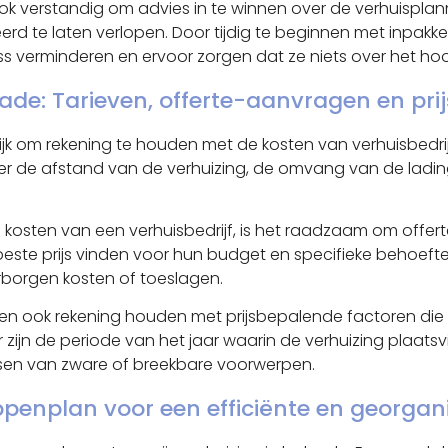
t ook verstandig om advies in te winnen over de verhuisp
erd te laten verlopen. Door tijdig te beginnen met inpak
ss verminderen en ervoor zorgen dat ze niets over het hoof
rade: Tarieven, offerte-aanvragen en pr
rijk om rekening te houden met de kosten van verhuisbedrij
der de afstand van de verhuizing, de omvang van de ladi
kosten van een verhuisbedrijf, is het raadzaam om offerte
este prijs vinden voor hun budget en specifieke behoeften
erborgen kosten of toeslagen.
en ook rekening houden met prijsbepalende factoren die 
zijn de periode van het jaar waarin de verhuizing plaatsv
atsen van zware of breekbare voorwerpen.
ppenplan voor een efficiënte en georgan