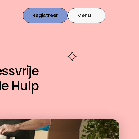
Registreer
Menu
essvrije
le Hulp