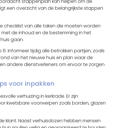
ed doordacht stappenplan kan helpen om de
volgt een overzicht van de belangrijkste stappen
de checklist van alle taken die moeten worden
lijk met de inhoud en de bestemming in het
 huis gaan.
: Informeer tijdig alle betrokken partijen, zoals
rond van het nieuwe huis en plan waar de
en andere dienstverleners om ervoor te zorgen
ips voor inpakken
olle verhuizing in kerkrade. Er zijn
voor kwetsbare voorwerpen zoals borden, glazen
an de klant. Naast verhuisdozen hebben mensen
m hun spullen veilig en georganiseerd te houden