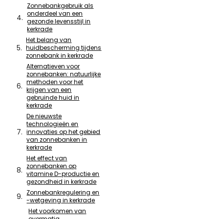
Zonnebankgebruik als
onderdeel van een
gezonde levensstijl in
kerkrade
Het belang van
huidbescherming tijdens
zonnebank in kerkrade
Alternatieven voor
zonnebanken: natuurlijke
methoden voor het
krijgen van een
gebruinde huid in
kerkrade
De nieuwste
technologieën en
innovaties op het gebied
van zonnebanken in
kerkrade
Het effect van
zonnebanken op
vitamine D-productie en
gezondheid in kerkrade
Zonnebankregulering en
-wetgeving in kerkrade
Het voorkomen van
overmatig