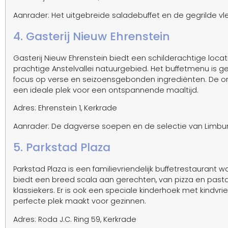
Aanrader: Het uitgebreide saladebuffet en de gegrilde v
4. Gasterij Nieuw Ehrenstein
Gasterij Nieuw Ehrenstein biedt een schilderachtige loca
prachtige Anstelvallei natuurgebied. Het buffetmenu is g
focus op verse en seizoensgebonden ingrediënten. De on
een ideale plek voor een ontspannende maaltijd.
Adres: Ehrenstein 1, Kerkrade
Aanrader: De dagverse soepen en de selectie van Limbu
5. Parkstad Plaza
Parkstad Plaza is een familievriendelijk buffetrestaurant w
biedt een breed scala aan gerechten, van pizza en past
klassiekers. Er is ook een speciale kinderhoek met kindvr
perfecte plek maakt voor gezinnen.
Adres: Roda J.C. Ring 59, Kerkrade