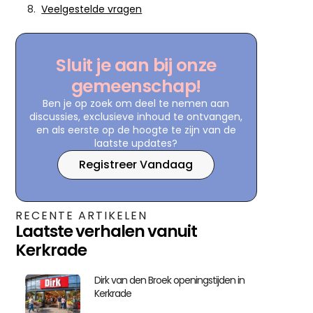
Veelgestelde vragen
Sluit je aan bij onze
gemeenschap!
Ben je op zoek om deel te nemen aan
discussies, exclusieve inhoud te ontvangen,
en als eerste op de hoogte te zijn van de
laatste updates?
Registreer Vandaag
RECENTE ARTIKELEN
Laatste verhalen vanuit
Kerkrade
Dirk van den Broek openingstijden in
Kerkrade