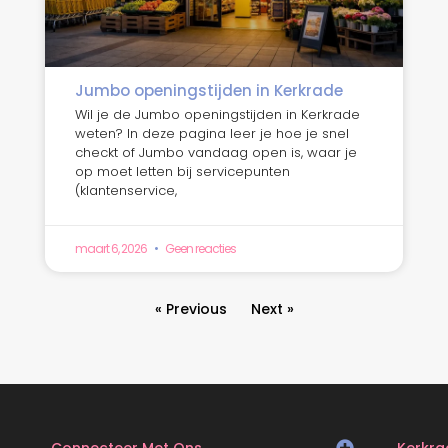
Jumbo openingstijden in Kerkrade
Wil je de Jumbo openingstijden in Kerkrade
weten? In deze pagina leer je hoe je snel
checkt of Jumbo vandaag open is, waar je
op moet letten bij servicepunten
(klantenservice,
maart 6, 2026
Geen reacties
« Previous
Next »
Connecteer Met Ons
Kerkra