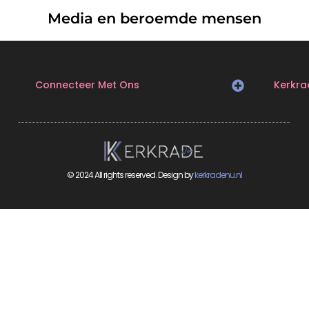
Media en beroemde mensen
Connecteer Met Ons
Kerkra
© 2024 All rights reserved. Design by
kerkradenu.nl