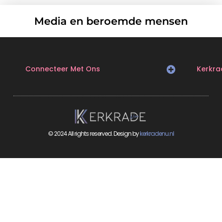
Media en beroemde mensen
Connecteer Met Ons
Kerkra
© 2024 All rights reserved. Design by
kerkradenu.nl