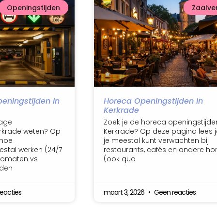
Openingstijden
Zaalve
eningstijden In
Horeca Openingstijden In
Kerkrade
rage
Zoek je de horeca openingstijde
erkrade weten? Op
Kerkrade? Op deze pagina lees j
 hoe
je meestal kunt verwachten bij
stal werken (24/7
restaurants, cafés en andere ho
utomaten vs
(ook qua
jden
eacties
maart 3, 2026
Geen reacties