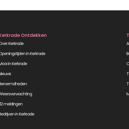
Kerkrade Ontdekken
T
Over Kerkrade
A
Openingstijden in Kerkrade
B
Mooi in Kerkrade
C
Nieuws
T
Beroemdheden
T
Weersverwachting
M
112 meldingen
Bedrijven in Kerkrade