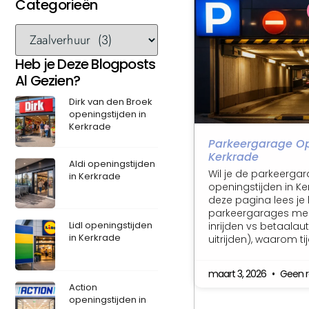
Categorieën
Heb je Deze Blogposts
Al Gezien?
Dirk van den Broek
openingstijden in
Kerkrade
Parkeergarage Op
Kerkrade
Aldi openingstijden
Wil je de parkeerga
in Kerkrade
openingstijden in K
deze pagina lees je
parkeergarages mee
Lidl openingstijden
inrijden vs betaala
in Kerkrade
uitrijden), waarom ti
maart 3, 2026
Geen r
Action
openingstijden in