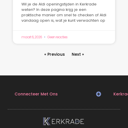
Wil je de Aldi openingstijden in Kerkrade
weten? In deze pagina krijg je een
praktische manier om snel te checken of Aldi
vandaag open is, wat je kunt verwachten op
maart 6, 2026
Geen reacties
« Previous
Next »
Connecteer Met Ons
Kerkra