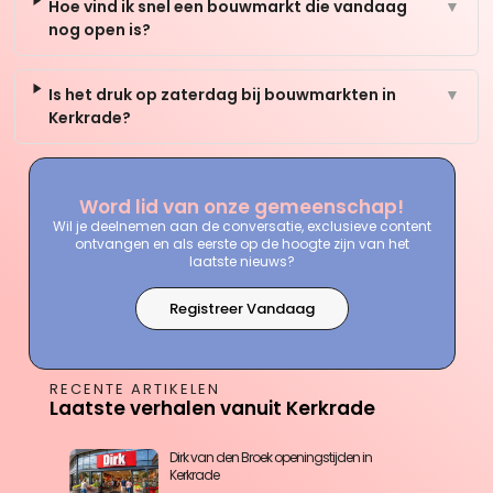
Hoe vind ik snel een bouwmarkt die vandaag
▼
nog open is?
Is het druk op zaterdag bij bouwmarkten in
▼
Kerkrade?
Word lid van onze gemeenschap!
Wil je deelnemen aan de conversatie, exclusieve content
ontvangen en als eerste op de hoogte zijn van het
laatste nieuws?
Registreer Vandaag
RECENTE ARTIKELEN
Laatste verhalen vanuit Kerkrade
Dirk van den Broek openingstijden in
Kerkrade