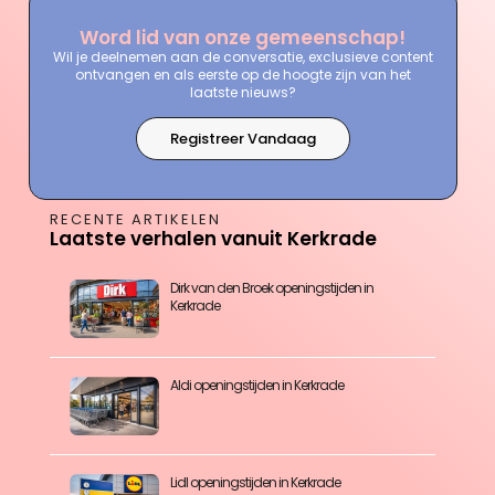
Word lid van onze gemeenschap!
Wil je deelnemen aan de conversatie, exclusieve content
ontvangen en als eerste op de hoogte zijn van het
laatste nieuws?
Registreer Vandaag
RECENTE ARTIKELEN
Laatste verhalen vanuit Kerkrade
Dirk van den Broek openingstijden in
Kerkrade
Aldi openingstijden in Kerkrade
Lidl openingstijden in Kerkrade