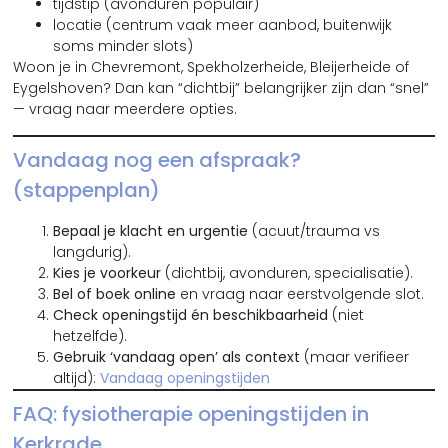
tijdstip (avonduren populair)
locatie (centrum vaak meer aanbod, buitenwijk
soms minder slots)
Woon je in Chevremont, Spekholzerheide, Bleijerheide of
Eygelshoven? Dan kan “dichtbij” belangrijker zijn dan “snel”
— vraag naar meerdere opties.
Vandaag nog een afspraak?
(stappenplan)
Bepaal je klacht en urgentie
(acuut/trauma vs
langdurig).
Kies je voorkeur
(dichtbij, avonduren, specialisatie).
Bel of boek online
en vraag naar eerstvolgende slot.
Check openingstijd én beschikbaarheid
(niet
hetzelfde).
Gebruik ‘vandaag open’ als context
(maar verifieer
altijd):
Vandaag openingstijden
FAQ: fysiotherapie openingstijden in
Kerkrade