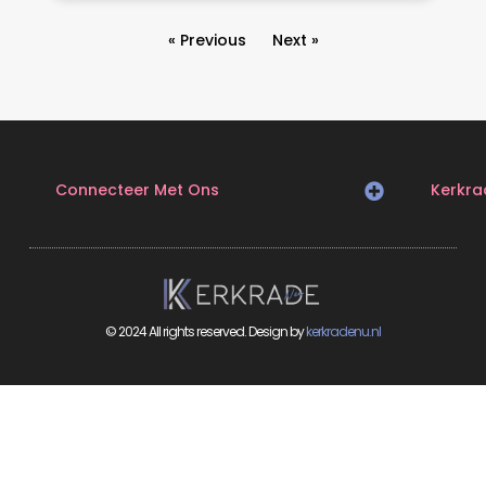
« Previous
Next »
Connecteer Met Ons
Kerkra
© 2024 All rights reserved. Design by
kerkradenu.nl