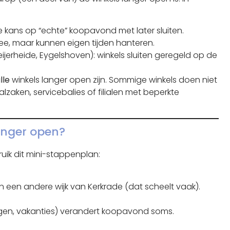
 kans op “echte” koopavond met later sluiten.
ee, maar kunnen eigen tijden hanteren.
ijerheide, Eygelshoven): winkels sluiten geregeld op de
.
lle
winkels langer open zijn. Sommige winkels doen niet
lzaken, servicebalies of filialen met beperkte
anger open?
uik dit mini-stappenplan:
in een andere wijk van Kerkrade (dat scheelt vaak).
gen, vakanties) verandert koopavond soms.