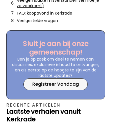
Veelgemaakte misverstanden (en hoe je
ze voorkomt)
FAQ: koopavond in Kerkrade
Veelgestelde vragen
Sluit je aan bij onze
gemeenschap!
Ben je op zoek om deel te nemen aan
discussies, exclusieve inhoud te ontvangen,
en als eerste op de hoogte te zijn van de
laatste updates?
Registreer Vandaag
RECENTE ARTIKELEN
Laatste verhalen vanuit
Kerkrade