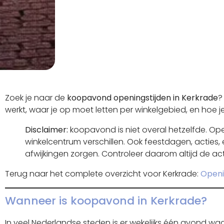
Zoek je naar de
koopavond openingstijden in Kerkrade
?
werkt, waar je op moet letten per winkelgebied, en hoe j
Disclaimer:
koopavond is niet overal hetzelfde. Open
winkelcentrum verschillen. Ook feestdagen, actie
afwijkingen zorgen. Controleer daarom altijd de actue
Terug naar het complete overzicht voor Kerkrade:
Openi
Wanneer is koopavond in Kerkrade?
In veel Nederlandse steden is er wekelijks één avond waa