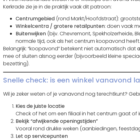
Kerkrade zie je in de praktijk vaak dit patroon:
Centrumgebied
(rond Markt/Hoofdstraat): grootste
Winkelcentra / grotere retailpunten
: doen vaak m
Buitenwijken
(bijv. Chevremont, Spekholzerheide, Ble
normale tijd, ook als het centrum koopavond heeft
Belangrijk: “koopavond” betekent niet automatisch dat
a
mee of sluiten alsnog eerder (bijvoorbeeld kleine speciaa
bezetting).
Snelle check: is een winkel vanavond l
Wil je zeker weten of je vanavond nog terechtkunt? Gebr
Kies de juiste locatie
Check of het om een filiaal in het centrum gaat of 
Bekijk “afwijkende openingstijden”
Vooral rond drukke weken (aanbiedingen, feestda
Let op servicepunten