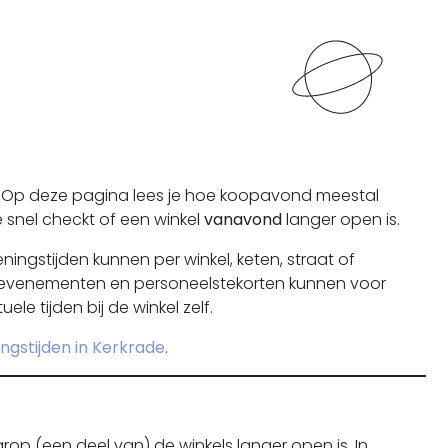
 Op deze pagina lees je hoe koopavond meestal
e snel checkt of een winkel
vanavond
langer open is.
ingstijden kunnen per winkel, keten, straat of
s, evenementen en personeelstekorten kunnen voor
le tijden bij de winkel zelf.
ngstijden in Kerkrade
.
rop (een deel van) de winkels langer open is. In