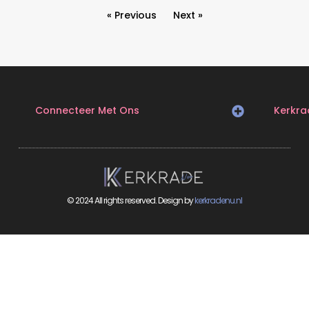
« Previous
Next »
Connecteer Met Ons
Kerkra
© 2024 All rights reserved. Design by
kerkradenu.nl