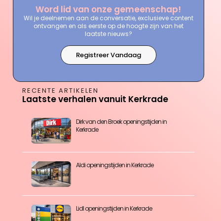
Word lid van onze gemeenschap!
Wil je deelnemen aan de conversatie, exclusieve content
ontvangen en als eerste op de hoogte zijn van het
laatste nieuws?
Registreer Vandaag
RECENTE ARTIKELEN
Laatste verhalen vanuit Kerkrade
Dirk van den Broek openingstijden in
Kerkrade
Aldi openingstijden in Kerkrade
Lidl openingstijden in Kerkrade