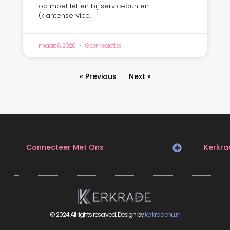
op moet letten bij servicepunten
(klantenservice,
maart 6, 2026
Geen reacties
« Previous
Next »
Connecteer Met Ons
Kerkra
© 2024 All rights reserved. Design by
kerkradenu.nl