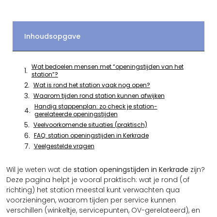
Inhoudsopgave
Wat bedoelen mensen met “openingstijden van het
station”?
Wat is rond het station vaak nog open?
Waarom tijden rond station kunnen afwijken
Handig stappenplan: zo check je station-
gerelateerde openingstijden
Veelvoorkomende situaties (praktisch)
FAQ: station openingstijden in Kerkrade
Veelgestelde vragen
Wil je weten wat de
station openingstijden in Kerkrade
zijn?
Deze pagina helpt je vooral praktisch: wat je rond (of
richting) het station meestal kunt verwachten qua
voorzieningen, waarom tijden per service kunnen
verschillen (winkeltje, servicepunten, OV-gerelateerd), en