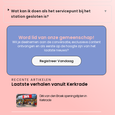
Wat kan ik doen als het servicepunt bij het
▼
station gesloten is?
Word lid van onze gemeenschap!
Wil je deelnemen aan de conversatie, exclusieve content
ontvangen en als eerste op de hoogte zijn van het
laatste nieuws?
Registreer Vandaag
RECENTE ARTIKELEN
Laatste verhalen vanuit Kerkrade
Dirk van den Broek openingstijden in
Kerkrade