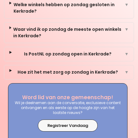
Welke winkels hebben op zondag gesloten in
▼
Kerkrade?
Waar vind ik op zondag de meeste open winkels
▼
in Kerkrade?
Is PostNL op zondag open in Kerkrade?
▼
Hoe zit het met zorg op zondag in Kerkrade?
▼
Word lid van onze gemeenschap!
Wil je deelnemen aan de conversatie, exclusieve content
ontvangen en als eerste op de hoogte zijn van het
laatste nieuws?
Registreer Vandaag