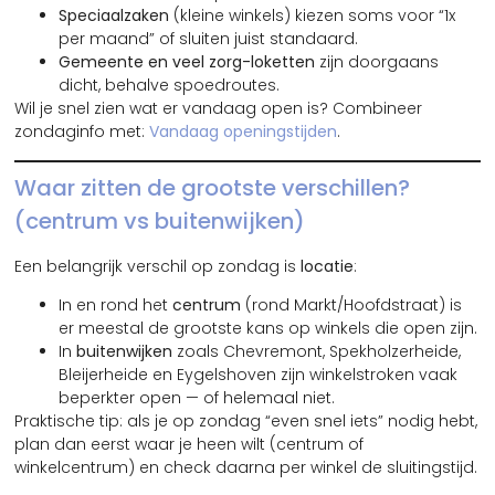
Speciaalzaken
(kleine winkels) kiezen soms voor “1x
per maand” of sluiten juist standaard.
Gemeente en veel zorg-loketten
zijn doorgaans
dicht, behalve spoedroutes.
Wil je snel zien wat er vandaag open is? Combineer
zondaginfo met:
Vandaag openingstijden
.
Waar zitten de grootste verschillen?
(centrum vs buitenwijken)
Een belangrijk verschil op zondag is
locatie
:
In en rond het
centrum
(rond Markt/Hoofdstraat) is
er meestal de grootste kans op winkels die open zijn.
In
buitenwijken
zoals Chevremont, Spekholzerheide,
Bleijerheide en Eygelshoven zijn winkelstroken vaak
beperkter open — of helemaal niet.
Praktische tip: als je op zondag “even snel iets” nodig hebt,
plan dan eerst waar je heen wilt (centrum of
winkelcentrum) en check daarna per winkel de sluitingstijd.