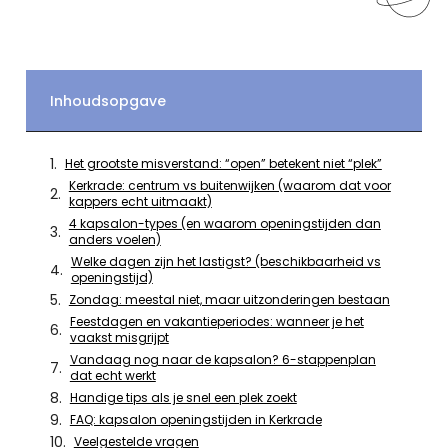
Inhoudsopgave
Het grootste misverstand: “open” betekent niet “plek”
Kerkrade: centrum vs buitenwijken (waarom dat voor
kappers echt uitmaakt)
4 kapsalon-types (en waarom openingstijden dan
anders voelen)
Welke dagen zijn het lastigst? (beschikbaarheid vs
openingstijd)
Zondag: meestal niet, maar uitzonderingen bestaan
Feestdagen en vakantieperiodes: wanneer je het
vaakst misgrijpt
Vandaag nog naar de kapsalon? 6-stappenplan
dat echt werkt
Handige tips als je snel een plek zoekt
FAQ: kapsalon openingstijden in Kerkrade
Veelgestelde vragen