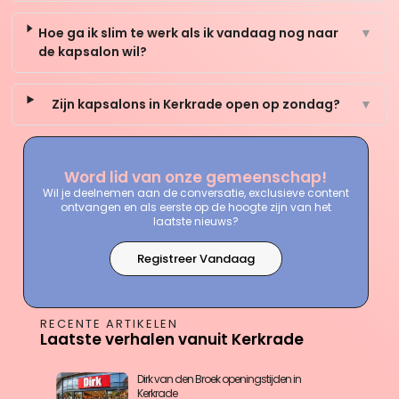
Hoe ga ik slim te werk als ik vandaag nog naar
▼
de kapsalon wil?
Zijn kapsalons in Kerkrade open op zondag?
▼
Word lid van onze gemeenschap!
Wil je deelnemen aan de conversatie, exclusieve content
ontvangen en als eerste op de hoogte zijn van het
laatste nieuws?
Registreer Vandaag
RECENTE ARTIKELEN
Laatste verhalen vanuit Kerkrade
Dirk van den Broek openingstijden in
Kerkrade