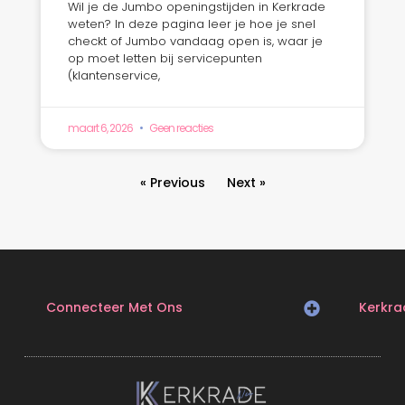
Wil je de Jumbo openingstijden in Kerkrade
weten? In deze pagina leer je hoe je snel
checkt of Jumbo vandaag open is, waar je
op moet letten bij servicepunten
(klantenservice,
maart 6, 2026
Geen reacties
« Previous
Next »
Connecteer Met Ons
Kerkra